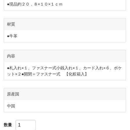
●現品約２０．８×１０×１ｃｍ
材質
●牛革
内容
●札入れ×１、ファスナー式小銭入れ×１、カード入れ×６、ポケ
ット×２●開閉＝ファスナー式 【化粧箱入】
原産国
中国
数量