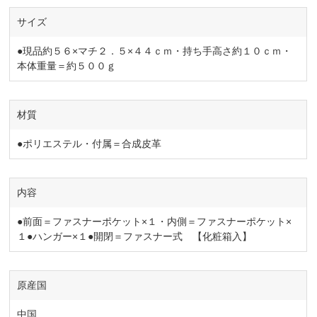
サイズ
●現品約５６×マチ２．５×４４ｃｍ・持ち手高さ約１０ｃｍ・
本体重量＝約５００ｇ
材質
●ポリエステル・付属＝合成皮革
内容
●前面＝ファスナーポケット×１・内側＝ファスナーポケット×
１●ハンガー×１●開閉＝ファスナー式 【化粧箱入】
原産国
中国