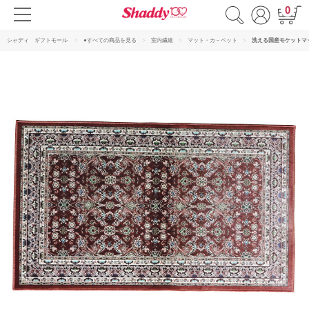
0
シャディ ギフトモール
●すべての商品を見る
室内繊維
マット・カ－ペット
洗える国産モケットマ