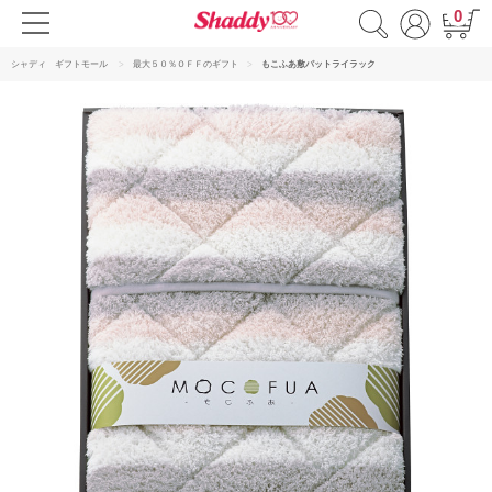
0
シャディ ギフトモール
最大５０％ＯＦＦのギフト
もこふあ敷パットライラック