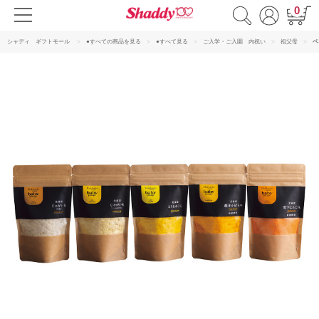
0
シャディ ギフトモール
●すべての商品を見る
●すべて見る
ご入学・ご入園 内祝い
祖父母
ベ