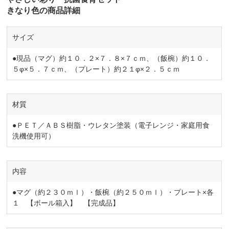
きなり色の商品詳細
サイズ
●現品（マグ）約１０．２×７．８×７ｃｍ、（飯椀）約１０．
５φ×５．７ｃｍ、（プレート）約２１φ×２．５ｃｍ
材質
●ＰＥＴ／ＡＢＳ樹脂・ウレタン塗装（電子レンジ・家庭用食
洗機使用可）
内容
●マグ（約２３０ｍｌ）・飯椀（約２５０ｍｌ）・プレート×各
１ 【ボール箱入】 【完成品】