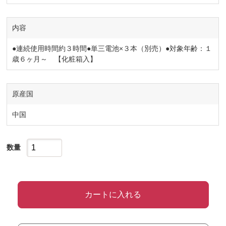
内容
●連続使用時間約３時間●単三電池×３本（別売）●対象年齢：１
歳６ヶ月～ 【化粧箱入】
原産国
中国
数量
カートに入れる