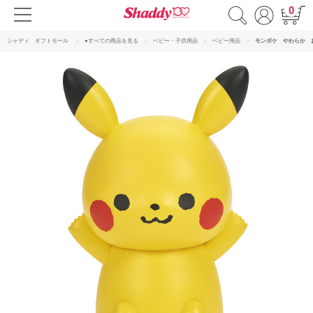
0
シャディ ギフトモール
●すべての商品を見る
ベビー・子供用品
ベビー用品
モンポケ やわらか 