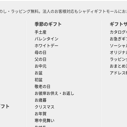
のし・ラッピング無料。法人のお客様対応もシャディギフトモールにおま
季節のギフト
ギフト
手土産
カタログ
バレンタイン
お急ぎギ
ホワイトデー
ソーシャ
母の日
オリジナ
父の日
ラッピン
お中元
おまとめ
お盆
アドレス
初盆
敬老の日
お彼岸お供え・お返し
お歳暮
ギフト
クリスマス
お年賀
寒中見舞い