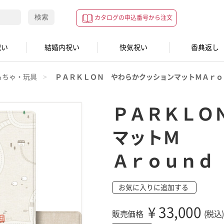
検索
カタログの申込番号から注文
祝い
結婚内祝い
快気祝い
香典返し
もちゃ・玩具
ＰＡＲＫＬＯＮ やわらかクッションマットＭＡｒｏ
ＰＡＲＫＬＯ
マットＭ
Ａｒｏｕｎｄ
お気に入りに追加する
¥
33,000
販売価格
(税込)