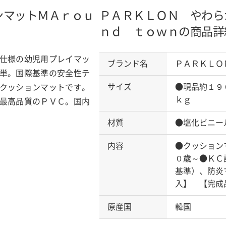
ンマットＭ
Ａｒｏｕ
ＰＡＲＫＬＯＮ やわら
ｎｄ ｔｏｗｎの商品詳
仕様の幼児用プレイマッ
ブランド名
ＰＡＲＫＬＯ
単。国際基準の安全性テ
サイズ
●現品約１９
クッションマットです。
ｋｇ
最高品質のＰＶＣ。国内
材質
●塩化ビニー
内容
●クッション
０歳～●ＫＣ
基準）、防炎
入】 【完成
原産国
韓国