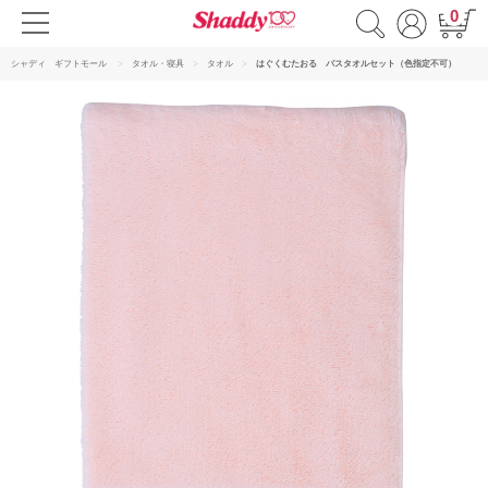
0
シャディ ギフトモール
タオル・寝具
タオル
はぐくむたおる バスタオルセット（色指定不可）