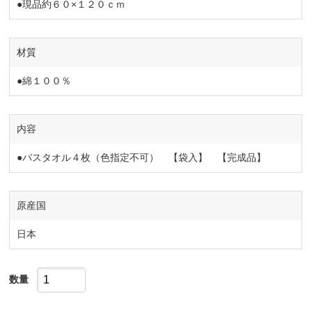
●現品約６０×１２０ｃｍ
材質
●綿１００％
内容
●バスタオル４枚（色指定不可） 【袋入】 【完成品】
原産国
日本
数量