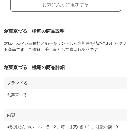
お気に入りに追加する
創菓京づる 極庵の商品説明
欧風せんべい三種類と餡子をサンドした卵煎餅を詰め合わせたギフ
ト商品です。ご贈答、手土産として喜ばれる品です。
創菓京づる 極庵の商品詳細
ブランド名
創菓京づる
内容
●欧風せんべい（バニラ×２、苺・抹茶×各１）、味鼓の詩×３