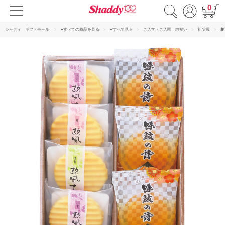
0
シャディ ギフトモール
●すべての商品を見る
●すべて見る
ご入学・ご入園 内祝い
祖父母
創