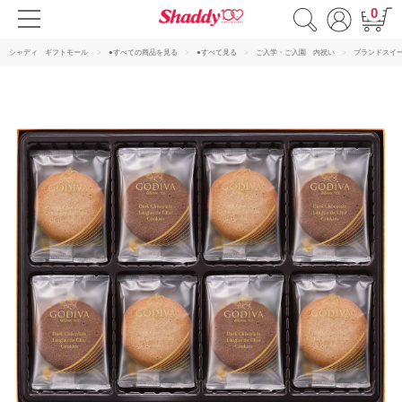
0
シャディ ギフトモール
●すべての商品を見る
●すべて見る
ご入学・ご入園 内祝い
ブランドスイ