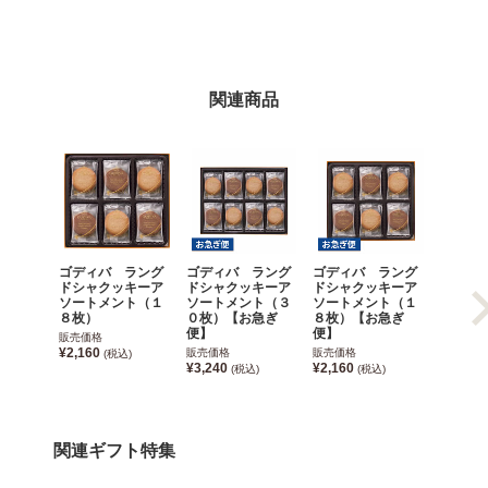
関連商品
ゴディバ ラング
ゴディバ ラング
ゴディバ ラング
ゴディ
ドシャクッキーア
ドシャクッキーア
ドシャクッキーア
ドシャ
ソートメント（１
ソートメント（３
ソートメント（１
ソート
８枚）
０枚）【お急ぎ
８枚）【お急ぎ
２枚）
便】
便】
便】
販売価格
¥2,160
販売価格
販売価格
販売価格
(税込)
¥3,240
¥2,160
¥5,400
(税込)
(税込)
関連ギフト特集