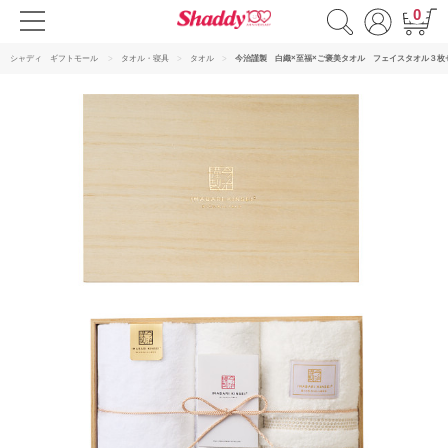
0
シャディ ギフトモール
タオル・寝具
タオル
今治謹製 白織×至福×ご褒美タオル フェイスタオル３枚