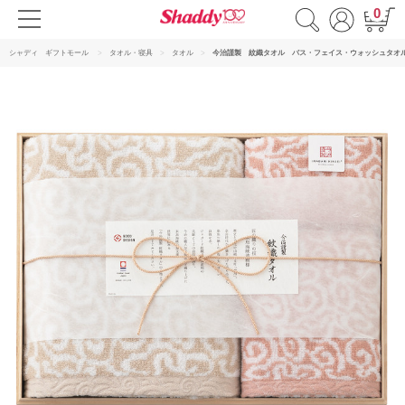
0
シャディ ギフトモール
タオル・寝具
タオル
今治謹製 紋織タオル バス・フェイス・ウォッシュタオ