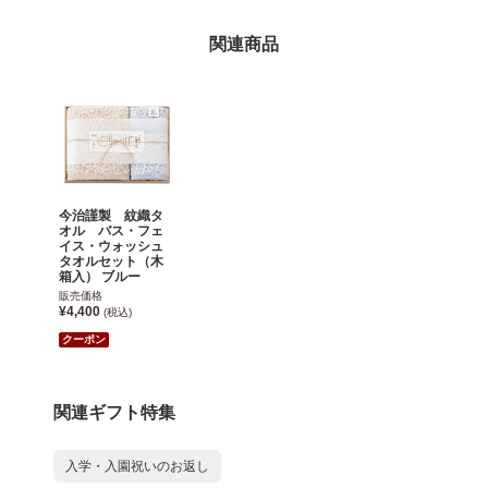
関連商品
今治謹製 紋織タ
オル バス・フェ
イス・ウォッシュ
タオルセット（木
箱入） ブルー
販売価格
¥4,400
(税込)
クーポン
関連ギフト特集
入学・入園祝いのお返し