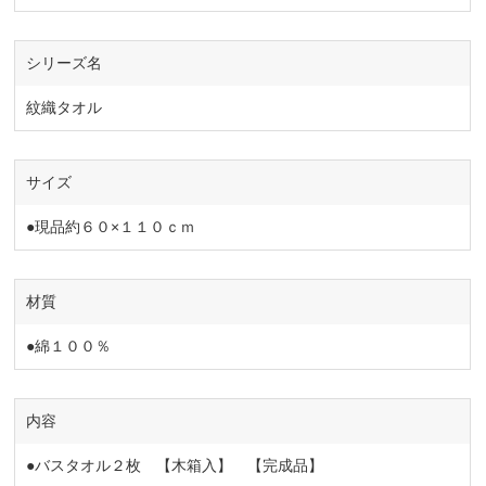
シリーズ名
紋織タオル
サイズ
●現品約６０×１１０ｃｍ
材質
●綿１００％
内容
●バスタオル２枚 【木箱入】 【完成品】