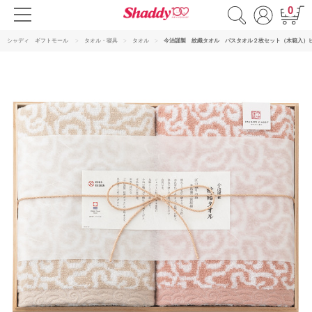
0
シャディ ギフトモール
タオル・寝具
タオル
今治謹製 紋織タオル バスタオル２枚セット（木箱入）