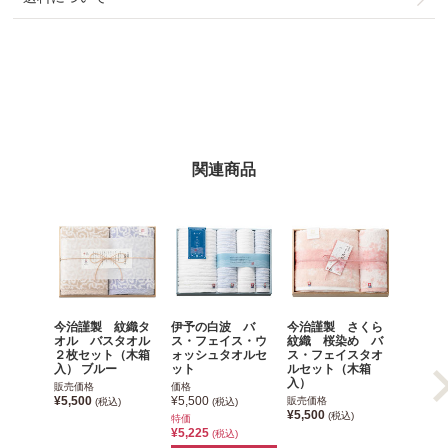
関連商品
今治謹製 紋織タ
伊予の白波 バ
今治謹製 さくら
タオル
オル バスタオル
ス・フェイス・ウ
紋織 桜染め バ
するタ
２枚セット（木箱
ォッシュタオルセ
ス・フェイスタオ
産フェ
入） ブルー
ット
ルセット（木箱
２枚セ
入）
販売価格
価格
販売価格
¥5,500
¥5,500
¥4,400
販売価格
(税込)
(税込)
¥5,500
(税込)
特価
クーポン
¥5,225
(税込)