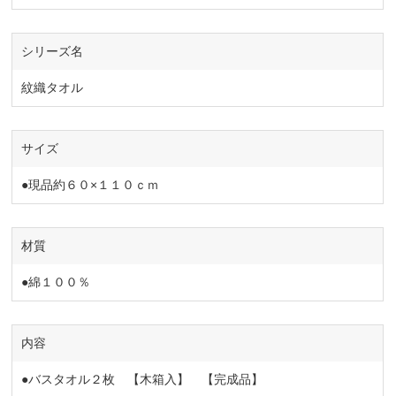
シリーズ名
紋織タオル
サイズ
●現品約６０×１１０ｃｍ
材質
●綿１００％
内容
●バスタオル２枚 【木箱入】 【完成品】