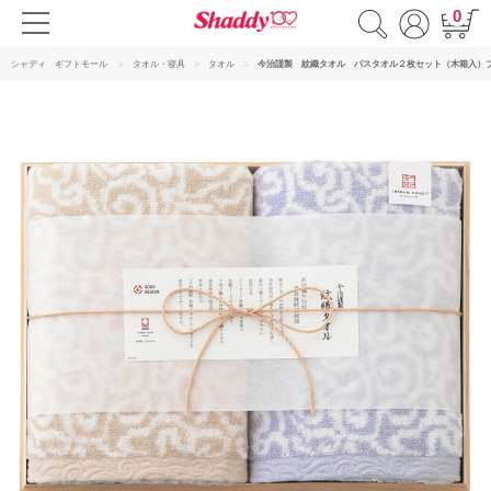
0
シャディ ギフトモール
タオル・寝具
タオル
今治謹製 紋織タオル バスタオル２枚セット（木箱入）