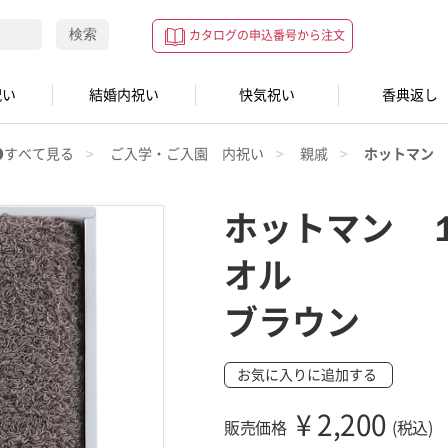
検索
カタログの申込番号から注文
祝い
結婚内祝い
快気祝い
香典返し
●すべて見る
ご入学・ご入園 内祝い
親戚
ホットマン 
ホットマン 
オル
ブラウン
お気に入りに追加する
¥
2,200
販売価格
(税込)