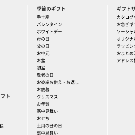
季節のギフト
ギフト
手土産
カタログ
バレンタイン
お急ぎギ
ホワイトデー
ソーシャ
母の日
オリジナ
父の日
ラッピン
お中元
おまとめ
お盆
アドレス
初盆
敬老の日
お彼岸お供え・お返し
お歳暮
ギフト
クリスマス
お年賀
寒中見舞い
おせち
土用の丑の日
録
喪中見舞い