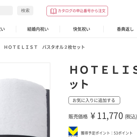
検索
カタログの申込番号から注文
祝い
結婚内祝い
快気祝い
香典返し
ＨＯＴＥＬＩＳＴ バスタオル２枚セット
ＨＯＴＥＬＩ
ット
お気に入りに追加する
¥
11,770
販売価格
(税込)
獲得予定ポイント：53ポイント