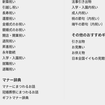
新築祝い
法事引き出物
引越し祝い
入学・入園内祝い
長寿祝い
成人内祝い
還暦祝い
桃の節句（内祝い）
金婚式のお祝い
端午の節句（内祝い）
銀婚式のお祝い
その他のおすすめ
開店・開業祝い
退院祝い
引き出物
昇進祝い
お見舞い
永年勤続
お供え物
入学・入園祝い
日本全国イイもの見聞
就職祝い
退職祝い
マナー辞典
マナーにまつわるお話
冠婚葬祭にまつわるお話
ギフトマナー辞典