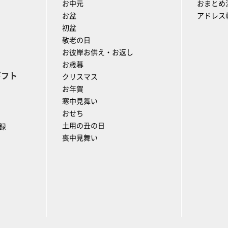
お中元
おまとめ
お盆
アドレス
初盆
敬老の日
お彼岸お供え・お返し
お歳暮
ギフト
クリスマス
お年賀
寒中見舞い
おせち
土用の丑の日
録
喪中見舞い