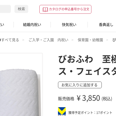
検索
カタログの申込番号から注文
祝い
結婚内祝い
快気祝い
香典返し
●すべて見る
ご入学・ご入園 内祝い
保育園・幼稚園
び
びおふわ 至
ス・フェイス
お気に入りに追加する
¥
3,850
販売価格
(税込)
獲得予定ポイント：17ポイント