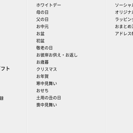
ホワイトデー
ソーシャ
母の日
オリジナ
父の日
ラッピン
お中元
おまとめ
お盆
アドレス
初盆
敬老の日
お彼岸お供え・お返し
お歳暮
ギフト
クリスマス
お年賀
寒中見舞い
おせち
土用の丑の日
録
喪中見舞い