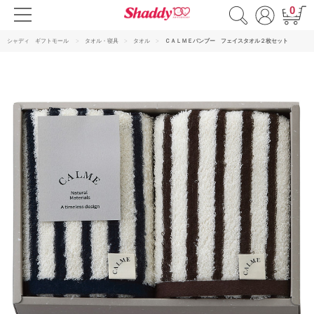
0
シャディ ギフトモール
タオル・寝具
タオル
ＣＡＬＭＥバンブー フェイスタオル２枚セット