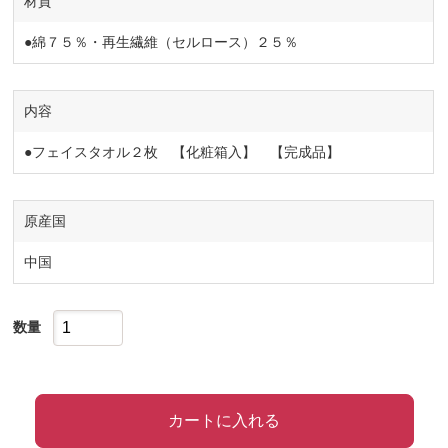
材質
●綿７５％・再生繊維（セルロース）２５％
内容
●フェイスタオル２枚 【化粧箱入】 【完成品】
原産国
中国
数量
カートに入れる