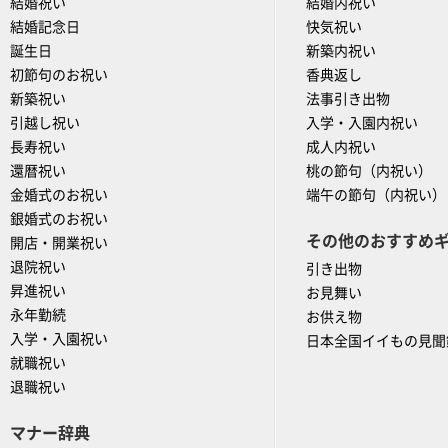
結婚祝い
結婚内祝い
結婚記念日
快気祝い
誕生日
新築内祝い
初節句のお祝い
香典返し
新築祝い
法事引き出物
引越し祝い
入学・入園内祝い
長寿祝い
成人内祝い
還暦祝い
桃の節句（内祝い）
金婚式のお祝い
端午の節句（内祝い）
銀婚式のお祝い
その他のおすすめ
開店・開業祝い
退院祝い
引き出物
昇進祝い
お見舞い
永年勤続
お供え物
入学・入園祝い
日本全国イイもの見聞
就職祝い
退職祝い
マナー辞典