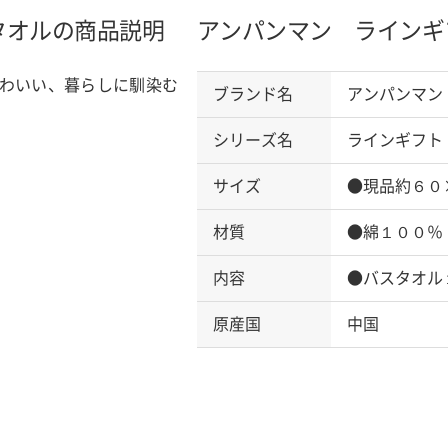
タオルの商品説明
アンパンマン ラインギ
わいい、暮らしに馴染む
ブランド名
アンパンマン
シリーズ名
ラインギフト
サイズ
●現品約６０
材質
●綿１００％
内容
●バスタオル
原産国
中国