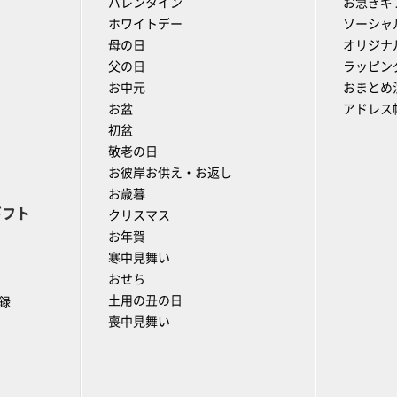
バレンタイン
お急ぎギ
ホワイトデー
ソーシャ
母の日
オリジナ
父の日
ラッピン
お中元
おまとめ
お盆
アドレス
初盆
敬老の日
お彼岸お供え・お返し
お歳暮
ギフト
クリスマス
お年賀
寒中見舞い
おせち
土用の丑の日
録
喪中見舞い