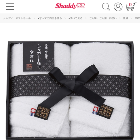
0
シャディ ギフトモール
●すべての商品を見る
●すべて見る
ご入学・ご入園 内祝い
親戚
中村