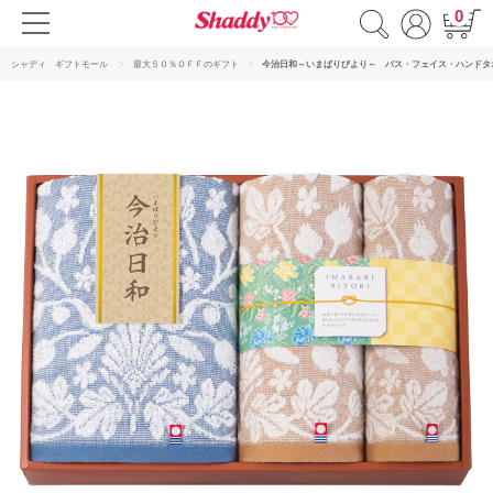
0
シャディ ギフトモール
最大５０％ＯＦＦのギフト
今治日和～いまばりびより～ バス・フェイス・ハンドタ