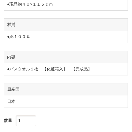
●現品約４０×１１５ｃｍ
材質
●綿１００％
内容
●バスタオル１枚 【化粧箱入】 【完成品】
原産国
日本
数量