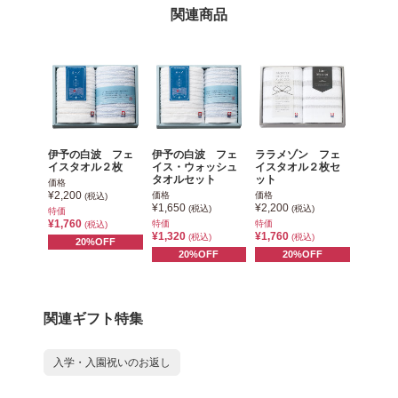
関連商品
伊予の白波 フェ
伊予の白波 フェ
ララメゾン フェ
イスタオル２枚
イス・ウォッシュ
イスタオル２枚セ
タオルセット
ット
価格
¥2,200
価格
価格
(税込)
¥1,650
¥2,200
(税込)
(税込)
特価
¥1,760
特価
特価
(税込)
¥1,320
¥1,760
(税込)
(税込)
20%OFF
20%OFF
20%OFF
関連ギフト特集
入学・入園祝いのお返し