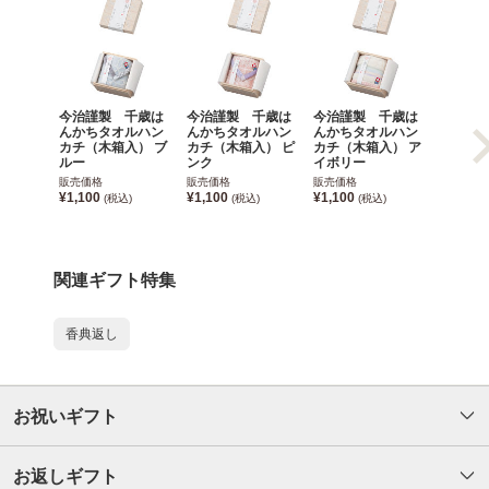
今治謹製 千歳は
今治謹製 千歳は
今治謹製 千歳は
今治謹
んかちタオルハン
んかちタオルハン
んかちタオルハン
んかち
カチ（木箱入） ブ
カチ（木箱入） ピ
カチ（木箱入） ア
カチ（木
ルー
ンク
イボリー
イビー
販売価格
販売価格
販売価格
販売価格
¥1,100
¥1,100
¥1,100
¥1,100
(税込)
(税込)
(税込)
関連ギフト特集
香典返し
お祝いギフト
お返しギフト