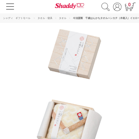
0
シャディ ギフトモール
タオル・寝具
タオル
今治謹製 千歳はんかちタオルハンカチ（木箱入）イエロ