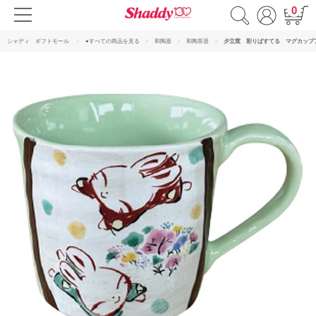
0
シャディ ギフトモール
●すべての商品を見る
和陶器
和陶茶器
夕立窯 彩りぱすてる マグカップ