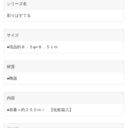
シリーズ名
彩りぱすてる
サイズ
●現品約８．５φ×８．５ｃｍ
材質
●陶器
内容
●容量＝約２５０ｍｌ 【化粧箱入】