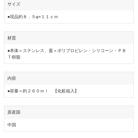
サイズ
●現品約８．５φ×１１ｃｍ
材質
●本体＝ステンレス、蓋＝ポリプロピレン・シリコーン・ＰＢ
Ｔ樹脂
内容
●容量＝約２６０ｍｌ 【化粧箱入】
原産国
中国