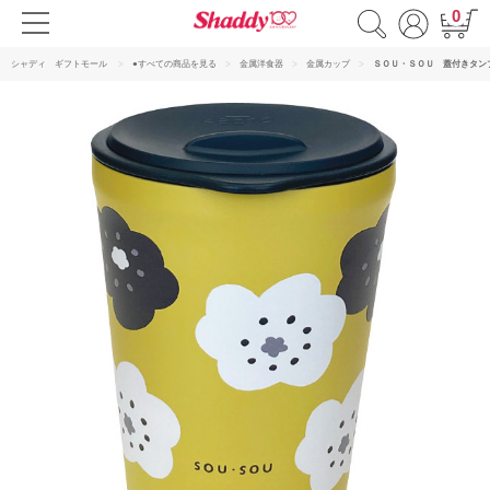
0
シャディ ギフトモール
●すべての商品を見る
金属洋食器
金属カップ
ＳＯＵ・ＳＯＵ 蓋付きタン