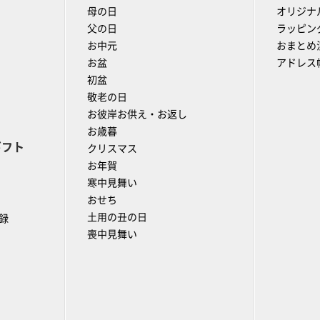
母の日
オリジナ
父の日
ラッピン
お中元
おまとめ
お盆
アドレス
初盆
敬老の日
お彼岸お供え・お返し
お歳暮
ギフト
クリスマス
お年賀
寒中見舞い
おせち
土用の丑の日
録
喪中見舞い