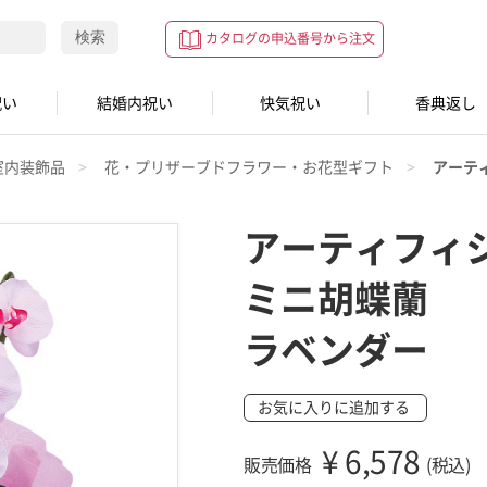
検索
カタログの申込番号から注文
祝い
結婚内祝い
快気祝い
香典返し
室内装飾品
花・プリザーブドフラワー・お花型ギフト
アーテ
アーティフィ
ミニ胡蝶蘭
ラベンダー
お気に入りに追加する
¥
6,578
販売価格
(税込)