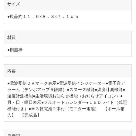
サイズ
●現品約１１．６×８．８×７．１ｃｍ
材質
●樹脂枠
内容
●電波受信ＯＫマーク表示●電波受信インジケーター●電子音ア
ラーム（テンポアップ５段階）●スヌーズ機能●温度計測機能●
湿度計測機能●生活環境お知らせ機能（お知らせアイコン）●
月・日・曜日表示●フルオートカレンダー●ＬＥＤライト（残照
機能付き）●単３乾電池２本付（モニター電池） 【ボール箱
入】 【完成品】