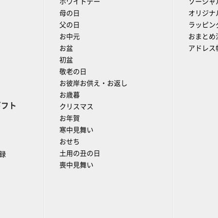
ホワイトデー
ソーシャ
母の日
オリジナ
父の日
ラッピン
お中元
おまとめ
お盆
アドレス
初盆
敬老の日
お彼岸お供え・お返し
お歳暮
ギフト
クリスマス
お年賀
寒中見舞い
おせち
土用の丑の日
録
喪中見舞い