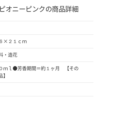
ピオニーピンクの商品詳細
６×２１ｃｍ
料・造花
０ｍｌ●芳香期間＝約１ヶ月 【その
品】