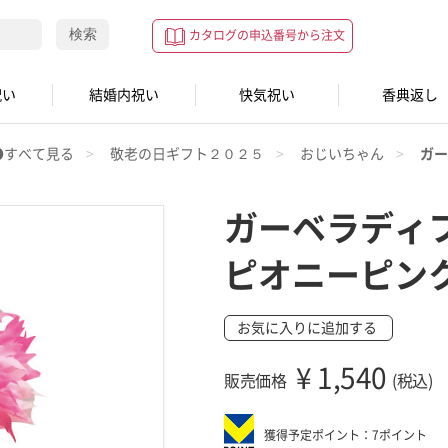
検索
カタログの申込番号から注文
祝い
結婚内祝い
快気祝い
香典返し
●すべて見る
敬老の日ギフト２０２５
おじいちゃん
ガー
ガーベラディ
ピオニーピン
お気に入りに追加する
¥
1,540
販売価格
(税込)
獲得予定ポイント：7ポイント