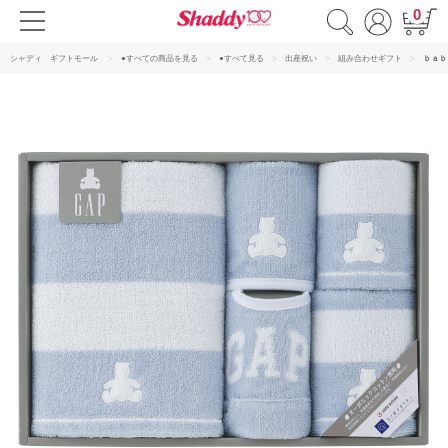
0
シャディ ギフトモール
●すべての商品を見る
●すべて見る
出産祝い
組み合わせギフト
ｂａｂ