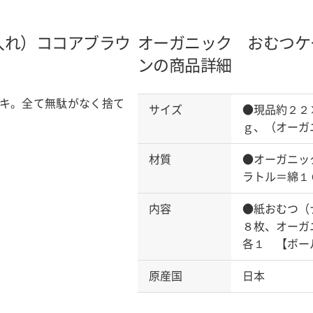
入れ）
ココアブラウ
オーガニック おむつケ
ンの商品詳細
キ。全て無駄がなく捨て
サイズ
●現品約２２
ｇ、（オーガ
材質
●オーガニッ
ラトル＝綿１
内容
●紙おむつ（
８枚、オーガ
各１ 【ボー
原産国
日本