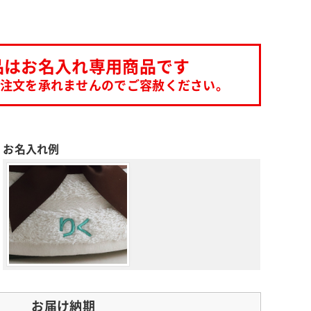
品は
お名入れ専用商品です
注文を
承れませんのでご容赦ください。
お名入れ例
お届け納期