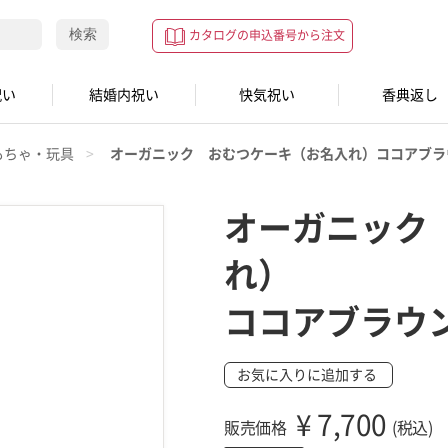
検索
カタログの申込番号から注文
祝い
結婚内祝い
快気祝い
香典返し
もちゃ・玩具
オーガニック おむつケーキ（お名入れ）ココアブラ
オーガニック
れ）
ココアブラウ
お気に入りに追加する
¥
7,700
販売価格
(税込)