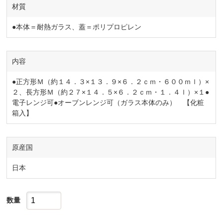
材質
●本体＝耐熱ガラス、蓋＝ポリプロピレン
内容
●正方形Ｍ（約１４．３×１３．９×６．２ｃｍ・６００ｍｌ）×
２、長方形Ｍ（約２７×１４．５×６．２ｃｍ・１．４ｌ）×１●
電子レンジ可●オーブンレンジ可（ガラス本体のみ） 【化粧
箱入】
原産国
日本
数量