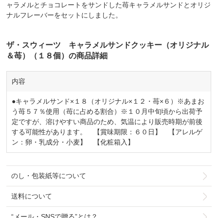
ャラメルとチョコレートをサンドした苺キャラメルサンドとオリジ
ナルフレーバーをセットにしました。
ザ・スウィーツ キャラメルサンドクッキー（オリジナル
＆苺）（１８個）の商品詳細
内容
●キャラメルサンド×１８（オリジナル×１２・苺×６）※あまお
う苺５７％使用（苺に占める割合）※１０月中旬頃から出荷予
定ですが、溶けやすい商品のため、気温により販売時期が前後
する可能性があります。 【賞味期限：６０日】 【アレルゲ
ン：卵・乳成分・小麦】 【化粧箱入】
のし・包装紙等について
送料について
“メール・SNSで贈る”とは？