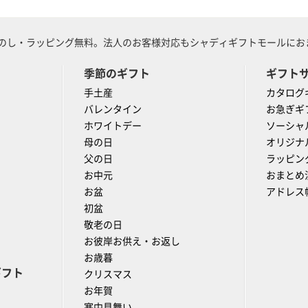
のし・ラッピング無料。法人のお客様対応もシャディギフトモールにおま
季節のギフト
ギフト
手土産
カタログ
バレンタイン
お急ぎギ
ホワイトデー
ソーシャ
母の日
オリジナ
父の日
ラッピン
お中元
おまとめ
お盆
アドレス
初盆
敬老の日
お彼岸お供え・お返し
お歳暮
ギフト
クリスマス
お年賀
寒中見舞い