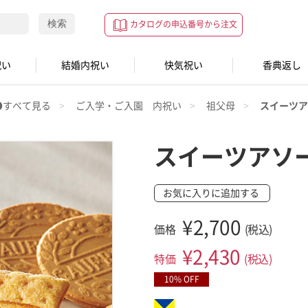
検索
カタログの申込番号から注文
祝い
結婚内祝い
快気祝い
香典返し
●すべて見る
ご入学・ご入園 内祝い
祖父母
スイーツア
スイーツアソ
お気に入りに追加する
¥2,700
価格
(税込)
¥
2,430
特価
(税込)
10% OFF