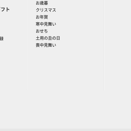
お歳暮
ギフト
クリスマス
お年賀
寒中見舞い
おせち
土用の丑の日
録
喪中見舞い