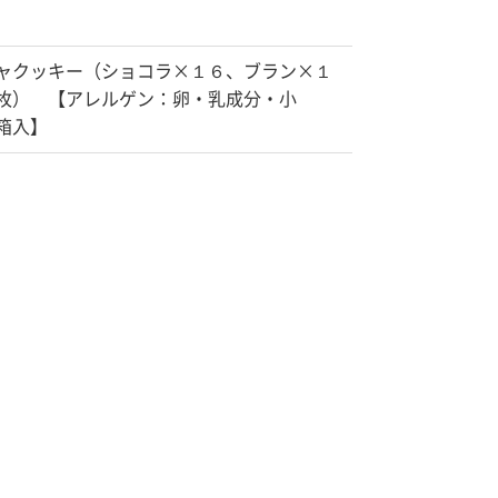
ャクッキー（ショコラ×１６、ブラン×１
枚） 【アレルゲン：卵・乳成分・小
箱入】