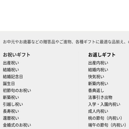
お中元やお歳暮などの贈答品やご進物、各種ギフトに最適な品揃え、
お祝いギフト
お返しギフト
出産祝い
出産内祝い
結婚祝い
結婚内祝い
結婚記念日
快気祝い
誕生日
新築内祝い
初節句のお祝い
香典返し
新築祝い
法事引き出物
引越し祝い
入学・入園内祝い
長寿祝い
成人内祝い
還暦祝い
桃の節句（内祝い）
金婚式のお祝い
端午の節句（内祝い）