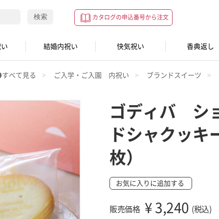
検索
カタログの申込番号から注文
祝い
結婚内祝い
快気祝い
香典返し
●すべて見る
ご入学・ご入園 内祝い
ブランドスイーツ
ゴディバ シ
ドシャクッキ
枚）
お気に入りに追加する
¥
3,240
販売価格
(税込)