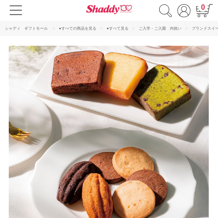
0
シャディ ギフトモール
●すべての商品を見る
●すべて見る
ご入学・ご入園 内祝い
ブランドスイ