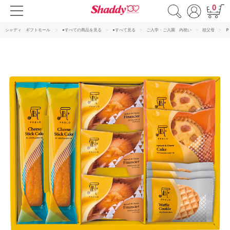
0
シャディ ギフトモール
●すべての商品を見る
●すべて見る
ご入学・ご入園 内祝い
祖父母
Ｐ