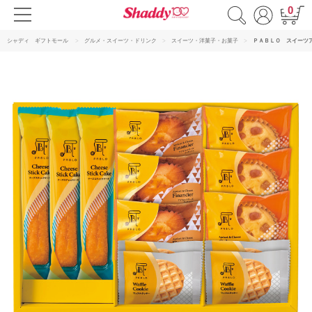
0
シャディ ギフトモール
グルメ・スイーツ・ドリンク
スイーツ・洋菓子・お菓子
ＰＡＢＬＯ スイーツ