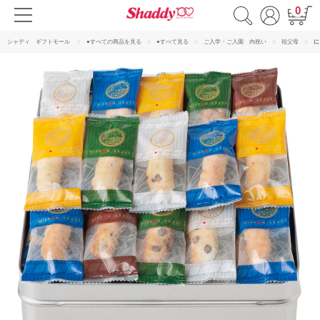
0
シャディ ギフトモール
●すべての商品を見る
●すべて見る
ご入学・ご入園 内祝い
祖父母
に