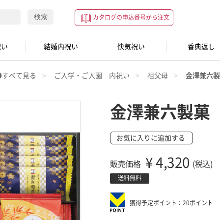
検索
カタログの申込番号から注文
祝い
結婚内祝い
快気祝い
香典返し
●すべて見る
ご入学・ご入園 内祝い
祖父母
金澤兼六製
金澤兼六製菓
お気に入りに追加する
¥
4,320
販売価格
(税込)
送料無料
獲得予定ポイント：20ポイント