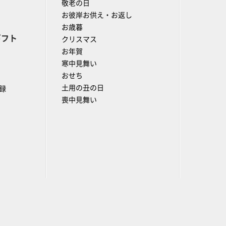
敬老の日
お彼岸お供え・お返し
お歳暮
ギフト
クリスマス
お年賀
寒中見舞い
おせち
土用の丑の日
録
喪中見舞い