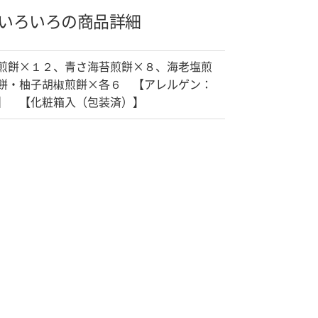
いろいろの商品詳細
煎餅×１２、青さ海苔煎餅×８、海老塩煎
餅・柚子胡椒煎餅×各６ 【アレルゲン：
】 【化粧箱入（包装済）】