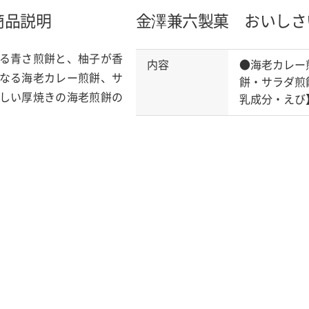
商品説明
金澤兼六製菓 おいしさ
る青さ煎餅と、柚子が香
内容
●海老カレー
なる海老カレー煎餅、サ
餅・サラダ煎
しい厚焼きの海老煎餅の
乳成分・えび