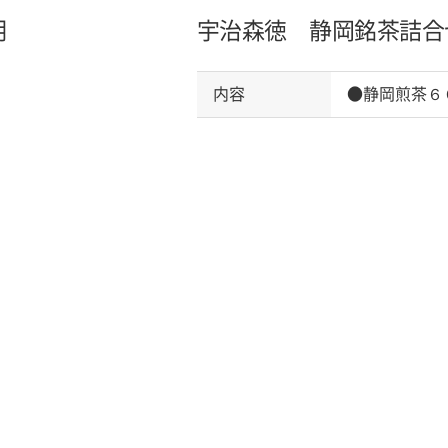
明
宇治森徳 静岡銘茶詰合
内容
●静岡煎茶６