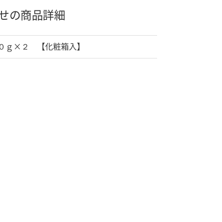
せの商品詳細
０ｇ×２ 【化粧箱入】