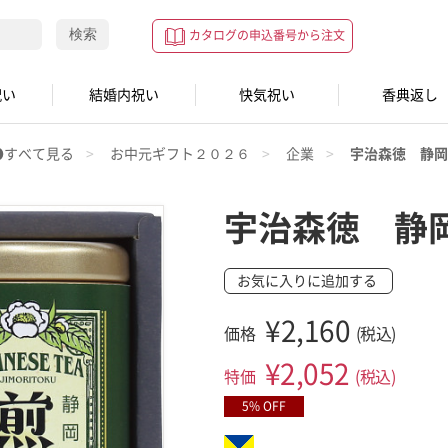
検索
カタログの申込番号から注文
祝い
結婚内祝い
快気祝い
香典返し
●すべて見る
お中元ギフト２０２６
企業
宇治森徳 静岡
宇治森徳 静
お気に入りに追加する
¥2,160
価格
(税込)
¥
2,052
特価
(税込)
5% OFF