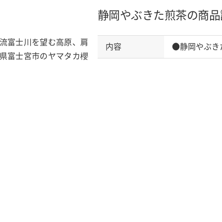
静岡やぶきた煎茶の商品
流富士川を望む高原、肩
内容
●静岡やぶき
県富士宮市のヤマタカ櫻