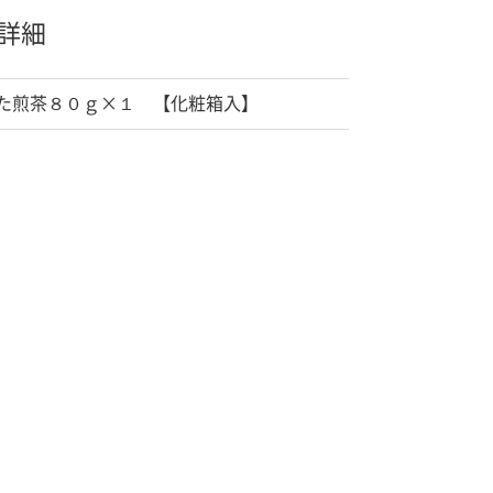
詳細
た煎茶８０ｇ×１ 【化粧箱入】