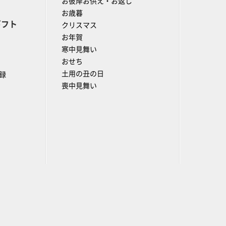
お彼岸お供え・お返し
お歳暮
ギフト
クリスマス
お年賀
寒中見舞い
おせち
土用の丑の日
録
喪中見舞い