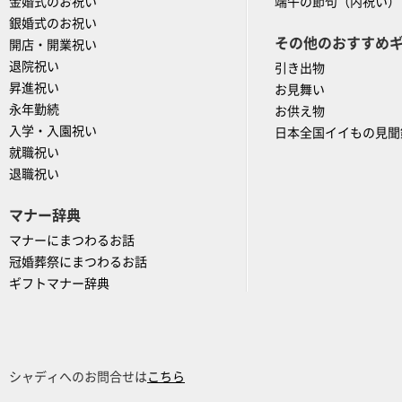
金婚式のお祝い
端午の節句（内祝い）
銀婚式のお祝い
その他のおすすめ
開店・開業祝い
退院祝い
引き出物
昇進祝い
お見舞い
永年勤続
お供え物
入学・入園祝い
日本全国イイもの見聞
就職祝い
退職祝い
マナー辞典
マナーにまつわるお話
冠婚葬祭にまつわるお話
ギフトマナー辞典
シャディへのお問合せは
こちら