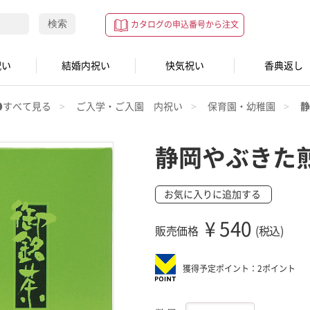
検索
カタログの申込番号から注文
祝い
結婚内祝い
快気祝い
香典返し
●すべて見る
ご入学・ご入園 内祝い
保育園・幼稚園
静
静岡やぶきた
お気に入りに追加する
¥
540
販売価格
(税込)
獲得予定ポイント：2ポイント