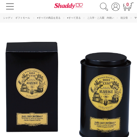
0
シャディ ギフトモール
●すべての商品を見る
●すべて見る
ご入学・ご入園 内祝い
祖父母
マ