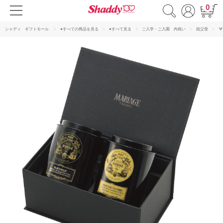
0
シャディ ギフトモール
●すべての商品を見る
●すべて見る
ご入学・ご入園 内祝い
祖父母
マ