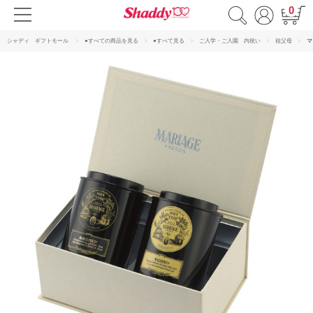
0
シャディ ギフトモール
●すべての商品を見る
●すべて見る
ご入学・ご入園 内祝い
祖父母
マ