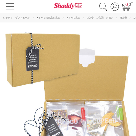
0
シャディ ギフトモール
●すべての商品を見る
●すべて見る
ご入学・ご入園 内祝い
祖父母
コ