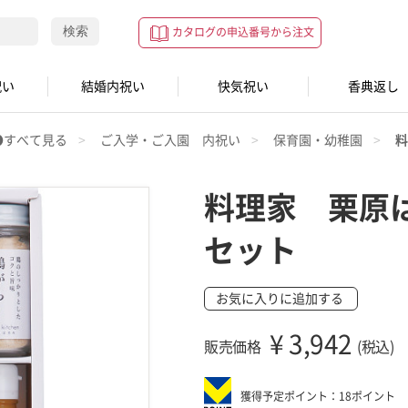
検索
カタログの申込番号から注文
祝い
結婚内祝い
快気祝い
香典返し
●すべて見る
ご入学・ご入園 内祝い
保育園・幼稚園
料
料理家 栗原
セット
お気に入りに追加する
¥
3,942
販売価格
(税込)
獲得予定ポイント：18ポイント