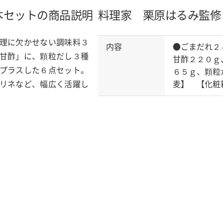
本セットの商品説明
料理家 栗原はるみ監修
理に欠かせない調味料３
内容
●ごまだれ２
甘酢」に、顆粒だし３種
甘酢２２０ｇ
プラスした６点セット。
６５ｇ、顆粒
リネなど、幅広く活躍し
麦】 【化粧