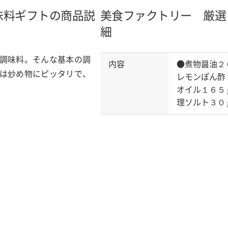
味料ギフトの商品説
美食ファクトリー 厳選
細
調味料。そんな基本の調
内容
●煮物醤油２
は炒め物にピッタリで、
レモンぽん酢
オイル１６５
理ソルト３０