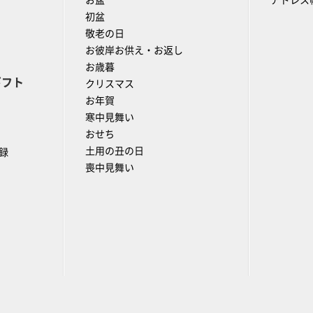
お盆
アドレス
初盆
敬老の日
お彼岸お供え・お返し
お歳暮
ギフト
クリスマス
お年賀
寒中見舞い
おせち
土用の丑の日
録
喪中見舞い