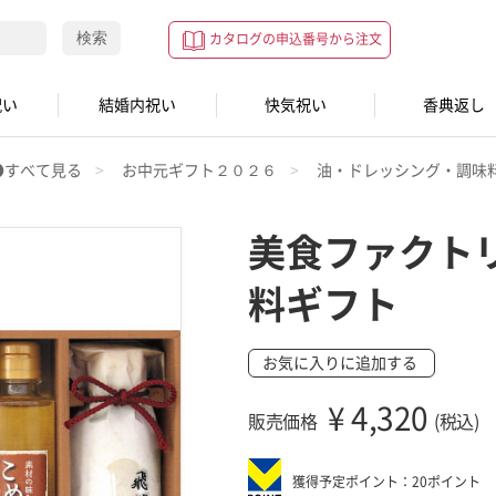
検索
カタログの申込番号から注文
祝い
結婚内祝い
快気祝い
香典返し
●すべて見る
お中元ギフト２０２６
油・ドレッシング・調味
美食ファクト
料ギフト
お気に入りに追加する
¥
4,320
販売価格
(税込)
獲得予定ポイント：20ポイント