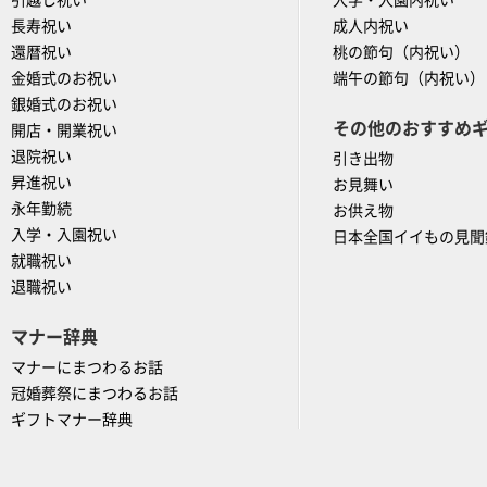
引越し祝い
入学・入園内祝い
長寿祝い
成人内祝い
還暦祝い
桃の節句（内祝い）
金婚式のお祝い
端午の節句（内祝い）
銀婚式のお祝い
その他のおすすめ
開店・開業祝い
退院祝い
引き出物
昇進祝い
お見舞い
永年勤続
お供え物
入学・入園祝い
日本全国イイもの見聞
就職祝い
退職祝い
マナー辞典
マナーにまつわるお話
冠婚葬祭にまつわるお話
ギフトマナー辞典