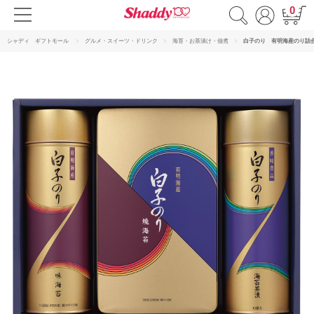
0
シャディ ギフトモール
グルメ・スイーツ・ドリンク
海苔・お茶漬け・佃煮
白子のり 有明海産のり詰