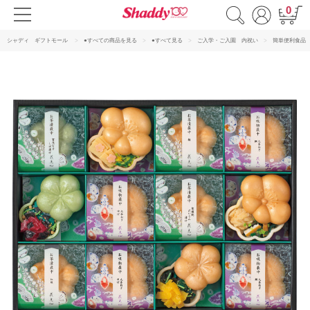
0
シャディ ギフトモール
●すべての商品を見る
●すべて見る
ご入学・ご入園 内祝い
簡単便利食品